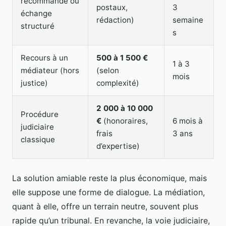
recommandé ou
postaux,
3
échange
rédaction)
semaine
structuré
s
Recours à un
500 à 1 500 €
1 à 3
médiateur (hors
(selon
mois
justice)
complexité)
2 000 à 10 000
Procédure
€
(honoraires,
6 mois à
judiciaire
frais
3 ans
classique
d’expertise)
La solution amiable reste la plus économique, mais
elle suppose une forme de dialogue. La médiation,
quant à elle, offre un terrain neutre, souvent plus
rapide qu’un tribunal. En revanche, la voie judiciaire,