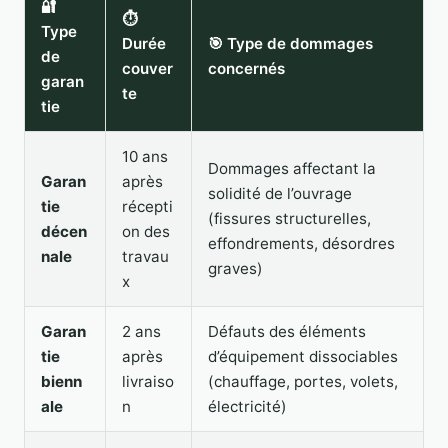
🔐
⏱️
Type
Durée
🎯 Type de dommages
de
couver
concernés
garan
te
tie
10 ans
Dommages affectant la
Garan
après
solidité de l’ouvrage
tie
récepti
(fissures structurelles,
décen
on des
effondrements, désordres
nale
travau
graves)
x
Garan
2 ans
Défauts des éléments
tie
après
d’équipement dissociables
bienn
livraiso
(chauffage, portes, volets,
ale
n
électricité)