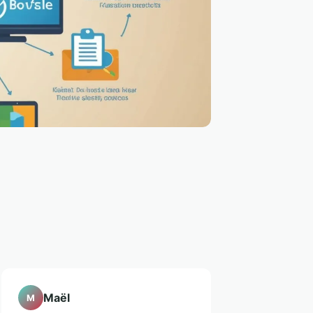
Maël
M